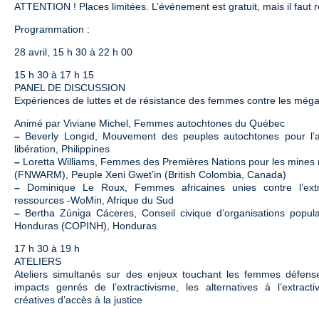
ATTENTION ! Places limitées. L’événement est gratuit, mais il faut 
Programmation :
28 avril, 15 h 30 à 22 h 00
15 h 30 à 17 h 15
PANEL DE DISCUSSION
Expériences de luttes et de résistance des femmes contre les mégap
Animé par Viviane Michel, Femmes autochtones du Québec
–
Beverly Longid, Mouvement des peuples autochtones pour l’au
libération, Philippines
–
Loretta Williams, Femmes des Premières Nations pour les mines
(FNWARM), Peuple Xeni Gwet’in (British Colombia, Canada)
–
Dominique Le Roux, Femmes africaines unies contre l’extra
ressources -WoMin, Afrique du Sud
–
Bertha Zúniga Cáceres, Conseil civique d’organisations popul
Honduras (COPINH), Honduras
17 h 30 à 19 h
ATELIERS
Ateliers simultanés sur des enjeux touchant les femmes défenseu
impacts genrés de l’extractivisme, les alternatives à l’extracti
créatives d’accès à la justice