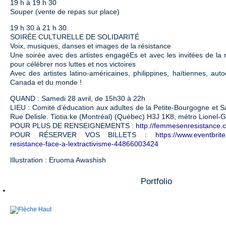
19 h à 19 h 30
Souper (vente de repas sur place)
19 h 30 à 21 h 30
SOIRÉE CULTURELLE DE SOLIDARITÉ
Voix, musiques, danses et images de la résistance
Une soirée avec des artistes engagéEs et avec les invitées de la r
pour célébrer nos luttes et nos victoires
Avec des artistes latino-américaines, philippines, haïtiennes, a
Canada et du monde !
QUAND : Samedi 28 avril, de 15h30 à 22h
LIEU : Comité d’éducation aux adultes de la Petite-Bourgogne et 
Rue Delisle. Tiotia:ke (Montréal) (Québec) H3J 1K8, métro Lionel-G
POUR PLUS DE RENSEIGNEMENTS :
http://femmesenresistance.c
POUR RÉSERVER VOS BILLETS :
https://www.eventbrite
resistance-face-a-lextractivisme-44866003424
Illustration : Eruoma Awashish
Portfolio