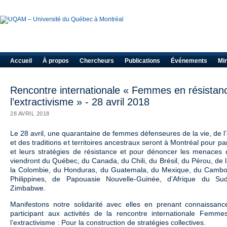
Accueil
À propos
Chercheurs
Publications
Événements
Mi
Rencontre internationale « Femmes en résistan
l’extractivisme » - 28 avril 2018
28 AVRIL 2018
Le 28 avril, une quarantaine de femmes défenseures de la vie, de l
et des traditions et territoires ancestraux seront à Montréal pour p
et leurs stratégies de résistance et pour dénoncer les menaces qu
viendront du Québec, du Canada, du Chili, du Brésil, du Pérou, de l
la Colombie, du Honduras, du Guatemala, du Mexique, du Cambod
Philippines, de Papouasie Nouvelle-Guinée, d’Afrique du S
Zimbabwe.
Manifestons notre solidarité avec elles en prenant connaissanc
participant aux activités de la rencontre internationale Femm
l’extractivisme : Pour la construction de stratégies collectives.