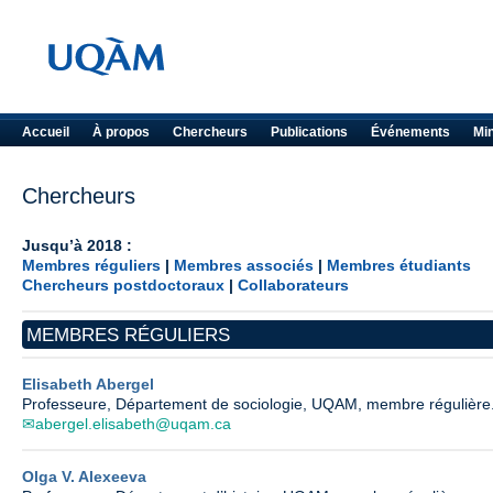
Accueil
À propos
Chercheurs
Publications
Événements
Mi
Chercheurs
Jusqu’à 2018 :
Membres réguliers
|
Membres associés
|
Membres étudiants
Chercheurs postdoctoraux
|
Collaborateurs
MEMBRES RÉGULIERS
Elisabeth Abergel
Professeure, Département de sociologie, UQAM, membre régulière
abergel.elisabeth@uqam.ca
Olga V. Alexeeva